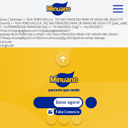
Array ( [address] => RUA PORCIUNCULA, 192 SAO FRANCISCO PARA DE MINAS MG 35661-177
[name] => RUA PORCIUNCULA, 192 SAO FRANCISCO PARA DE MINAS MG 35661-177 [post_code]
=> SUPERMERCADO PARAENSE [lat] => -19.8660826 [lng] => -44.5941283 )
Mais buscados:
Produtos
Minuano Rende +
https://maps.googleapis.com/maps/api/geocode/json?
address=RUA+PORCIUNCULA%2C+192+SAO+FRANCISCO+PARA+DE+MINAS+MG+35661-
177&key=AIzaSyB8pvvFtnV38ItmhruN4nwZQOqzDSYbQJ0Formatted Address:
Latitude:
Nossa história
Longitude:
Baixe agora!
Fale Conosco