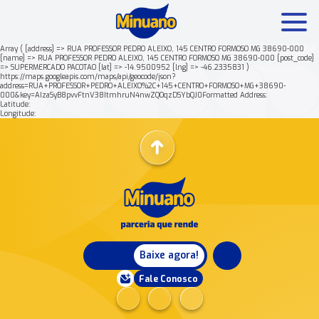
Array ( [address] => RUA PROFESSOR PEDRO ALEIXO, 145 CENTRO FORMOSO MG 38690-000
[name] => RUA PROFESSOR PEDRO ALEIXO, 145 CENTRO FORMOSO MG 38690-000 [post_code]
=> SUPERMERCADO PACOTAO [lat] => -14.9500952 [lng] => -46.2335831 )
Mais buscados:
Produtos
Minuano Rende +
https://maps.googleapis.com/maps/api/geocode/json?
address=RUA+PROFESSOR+PEDRO+ALEIXO%2C+145+CENTRO+FORMOSO+MG+38690-
000&key=AIzaSyB8pvvFtnV38ItmhruN4nwZQOqzDSYbQJ0Formatted Address:
Latitude:
Nossa história
Longitude:
Baixe agora!
Fale Conosco