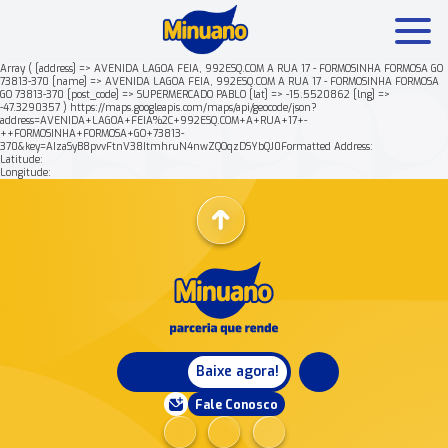
Array ( [address] => AVENIDA LAGOA FEIA, 992ESQ.COM A RUA 17 - FORMOSINHA FORMOSA GO
73813-370 [name] => AVENIDA LAGOA FEIA, 992ESQ.COM A RUA 17 - FORMOSINHA FORMOSA
GO 73813-370 [post_code] => SUPERMERCADO PABLO [lat] => -15.5520862 [lng] =>
Mais buscados:
Produtos
Minuano Rende +
-47.3290357 ) https://maps.googleapis.com/maps/api/geocode/json?
address=AVENIDA+LAGOA+FEIA%2C+992ESQ.COM+A+RUA+17+-
++FORMOSINHA+FORMOSA+GO+73813-
370&key=AIzaSyB8pvvFtnV38ItmhruN4nwZQOqzDSYbQJ0Formatted Address:
Nossa história
Latitude:
Longitude:
Baixe agora!
Fale Conosco