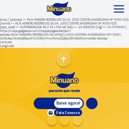
Array ( [address] => RUA HOMERO RODRIGUES SILVA, 2093 CENTRO ANDRADINA SP 16901-025
[name] => RUA HOMERO RODRIGUES SILVA, 2093 CENTRO ANDRADINA SP 16901-025
[post_code] => SUPERMERCADO PA E TA LTDA ME [lat] => -20.888338 [lng] => -51.3779694 )
Mais buscados:
Produtos
Minuano Rende +
https://maps.googleapis.com/maps/api/geocode/json?
address=RUA+HOMERO+RODRIGUES+SILVA%2C+2093+CENTRO+ANDRADINA+SP+16901-
025&key=AIzaSyB8pvvFtnV38ItmhruN4nwZQOqzDSYbQJ0Formatted Address:
Latitude:
Nossa história
Longitude:
Baixe agora!
Fale Conosco