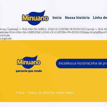
Mais 
Início
Nossa história
Linha d
Min
Array ( [address] => RUA NSA DA CABECA, 2040 CIC CURITIBA PR 81310-010 [name] => RUA NSA
address=RUA+NSA+DA+CABECA%2C+2040+CIC+CURITIBA+PR+81310-010&key=AIzaSyB8pvvF
Latitude:
Longitude:
Início
Nossa história
Linha de p
Flora – Todos os direitos reservados.