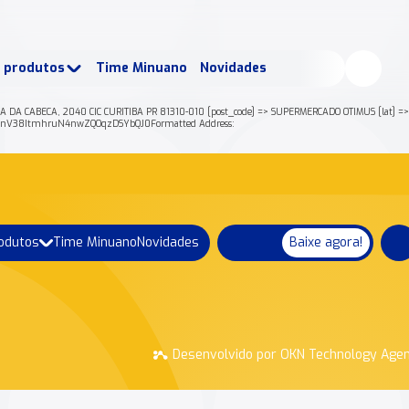
buscados:
Produtos
e produtos
Time Minuano
Novidades
uano Rende +
Nossa história
 DA CABECA, 2040 CIC CURITIBA PR 81310-010 [post_code] => SUPERMERCADO OTIMUS [lat] => -
tnV38ItmhruN4nwZQOqzDSYbQJ0Formatted Address:
rodutos
Time Minuano
Novidades
Baixe agora!
Desenvolvido por OKN Technology Age