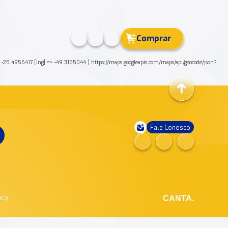
Comprar
25.4956417 [lng] => -49.3165044 ) https://maps.googleapis.com/maps/api/geocode/json?
Fale Conosco
ncy
CANTA.