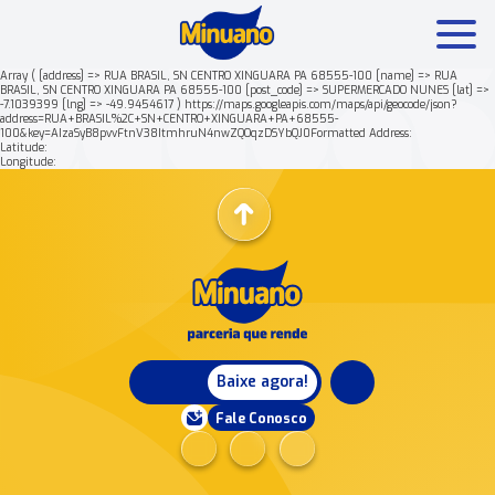
Array ( [address] => RUA BRASIL, SN CENTRO XINGUARA PA 68555-100 [name] => RUA
BRASIL, SN CENTRO XINGUARA PA 68555-100 [post_code] => SUPERMERCADO NUNES [lat] =>
-7.1039399 [lng] => -49.9454617 ) https://maps.googleapis.com/maps/api/geocode/json?
Mais buscados:
Produtos
Minuano Rende +
address=RUA+BRASIL%2C+SN+CENTRO+XINGUARA+PA+68555-
100&key=AIzaSyB8pvvFtnV38ItmhruN4nwZQOqzDSYbQJ0Formatted Address:
Latitude:
Longitude:
Nossa história
Baixe agora!
Fale Conosco