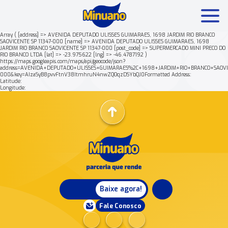
Array ( [address] => AVENIDA DEPUTADO ULISSES GUIMARAES, 1698 JARDIM RIO BRANCO
SAOVICENTE SP 11347-000 [name] => AVENIDA DEPUTADO ULISSES GUIMARAES, 1698
JARDIM RIO BRANCO SAOVICENTE SP 11347-000 [post_code] => SUPERMERCADO MINI PRECO DO
Mais buscados:
Produtos
Minuano Rende +
Nossa his
RIO BRANCO LTDA [lat] => -23.975622 [lng] => -46.4787192 )
https://maps.googleapis.com/maps/api/geocode/json?
address=AVENIDA+DEPUTADO+ULISSES+GUIMARAES%2C+1698+JARDIM+RIO+BRANCO+SAOVIC
000&key=AIzaSyB8pvvFtnV38ItmhruN4nwZQOqzDSYbQJ0Formatted Address:
Latitude:
Longitude:
Baixe agora!
Fale Conosco