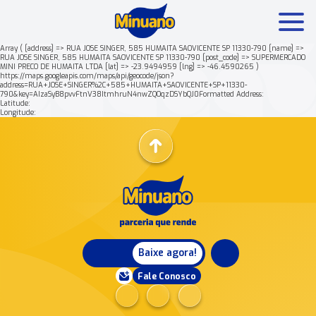
Array ( [address] => RUA JOSE SINGER, 585 HUMAITA SAOVICENTE SP 11330-790 [name] =>
RUA JOSE SINGER, 585 HUMAITA SAOVICENTE SP 11330-790 [post_code] => SUPERMERCADO
MINI PRECO DE HUMAITA LTDA [lat] => -23.9494959 [lng] => -46.4590265 )
Mais buscados:
Produtos
Minuano Rende +
https://maps.googleapis.com/maps/api/geocode/json?
address=RUA+JOSE+SINGER%2C+585+HUMAITA+SAOVICENTE+SP+11330-
790&key=AIzaSyB8pvvFtnV38ItmhruN4nwZQOqzDSYbQJ0Formatted Address:
Latitude:
Nossa história
Longitude:
Baixe agora!
Fale Conosco