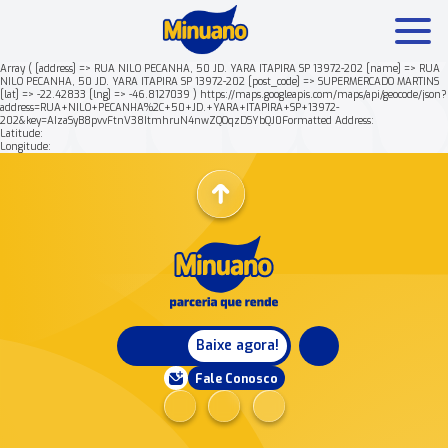
Array ( [address] => RUA NILO PECANHA, 50 JD. YARA ITAPIRA SP 13972-202 [name] => RUA
NILO PECANHA, 50 JD. YARA ITAPIRA SP 13972-202 [post_code] => SUPERMERCADO MARTINS
[lat] => -22.42833 [lng] => -46.8127039 ) https://maps.googleapis.com/maps/api/geocode/json?
Mais buscados:
Produtos
Minuano Rende +
address=RUA+NILO+PECANHA%2C+50+JD.+YARA+ITAPIRA+SP+13972-
202&key=AIzaSyB8pvvFtnV38ItmhruN4nwZQOqzDSYbQJ0Formatted Address:
Latitude:
Longitude:
Nossa história
Baixe agora!
Fale Conosco