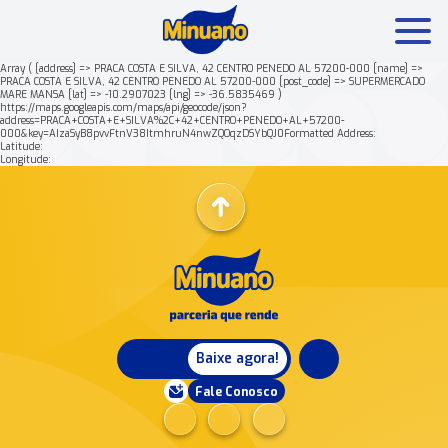
Array ( [address] => PRACA COSTA E SILVA, 42 CENTRO PENEDO AL 57200-000 [name] =>
PRACA COSTA E SILVA, 42 CENTRO PENEDO AL 57200-000 [post_code] => SUPERMERCADO
MARE MANSA [lat] => -10.2907023 [lng] => -36.5835469 )
Mais buscados:
Produtos
Minuano Rende +
https://maps.googleapis.com/maps/api/geocode/json?
address=PRACA+COSTA+E+SILVA%2C+42+CENTRO+PENEDO+AL+57200-
000&key=AIzaSyB8pvvFtnV38ItmhruN4nwZQOqzDSYbQJ0Formatted Address:
Latitude:
Nossa história
Longitude:
Baixe agora!
Fale Conosco