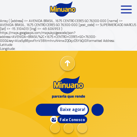
Array ( [address] => AVENIDA BRASIL, 1675 CENTRO CERES GO 76300-000 [name] =>
AVENIDA BRASIL, 1675 CENTRO CERES GO 76300-000 [post_code] => SUPERMERCADO MARCUS
[lat] => -15.3104013 [lng] => -49.606953 )
Mais buscados:
Produtos
Minuano Rende +
https://maps.googleapis.com/maps/api/geocode/json?
address=AVENIDA+BRASIL%2C+1675+CENTRO+CERES+GO+76300-
000&key=AIzaSyB8pvvFtnV38ItmhruN4nwZQOqzDSYbQJ0Formatted Address:
Latitude:
Nossa história
Longitude:
Baixe agora!
Fale Conosco