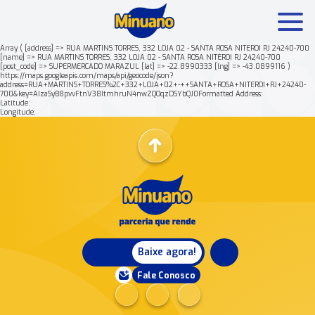
Array ( [address] => RUA MARTINS TORRES, 332 LOJA 02 - SANTA ROSA NITEROI RJ 24240-700
[name] => RUA MARTINS TORRES, 332 LOJA 02 - SANTA ROSA NITEROI RJ 24240-700
[post_code] => SUPERMERCADO MARAZUL [lat] => -22.8990333 [lng] => -43.0899116 )
Mais buscados:
Produtos
Minuano Rende +
https://maps.googleapis.com/maps/api/geocode/json?
address=RUA+MARTINS+TORRES%2C+332+LOJA+02+-++SANTA+ROSA+NITEROI+RJ+24240-
700&key=AIzaSyB8pvvFtnV38ItmhruN4nwZQOqzDSYbQJ0Formatted Address:
Latitude:
Nossa história
Longitude:
Baixe agora!
Fale Conosco