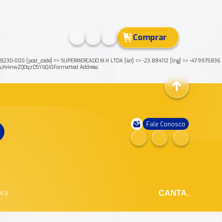
Comprar
0-000 [post_code] => SUPERMERCADO M H LTDA [lat] => -23.884112 [lng] => -47.9975836
ruN4nwZQOqzDSYbQJ0Formatted Address:
Fale Conosco
ncy
CANTA.