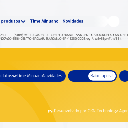
buscados:
Produtos
e produtos
Time Minuano
Novidades
uano Rende +
Nossa história
8230-000 [name] => RUA MARECHAL CASTELO BRANCO, 556 CENTRO SAOMIGUELARCANJO SP 1823
LO+BRANCO%2C+556+CENTRO+SAOMIGUELARCANJO+SP+18230-000&key=AIzaSyB8pvvFtnV38Itmh
rodutos
Time Minuano
Novidades
Baixe agora!
Desenvolvido por OKN Technology Age