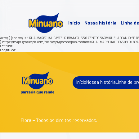
Mais 
Início
Nossa história
Linha d
Min
Array ( [address] => RUA MARECHAL CASTELO BRANCO, 556 CENTRO SAOMIGUELARCANJO SP 1
) https://maps.googleapis.com/maps/api/geocode/json?address=RUA+MARECHAL+CASTE
Latitude:
Longitude:
Início
Nossa história
Linha de p
Flora – Todos os direitos reservados.