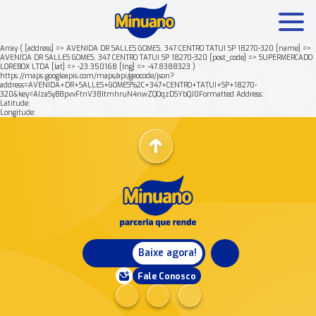
Array ( [address] => AVENIDA DR SALLES GOMES, 347 CENTRO TATUI SP 18270-320 [name] =>
AVENIDA DR SALLES GOMES, 347 CENTRO TATUI SP 18270-320 [post_code] => SUPERMERCADO
LOREBOX LTDA [lat] => -23.350168 [lng] => -47.8388323 )
Mais buscados:
Produtos
Minuano Rende +
https://maps.googleapis.com/maps/api/geocode/json?
address=AVENIDA+DR+SALLES+GOMES%2C+347+CENTRO+TATUI+SP+18270-
320&key=AIzaSyB8pvvFtnV38ItmhruN4nwZQOqzDSYbQJ0Formatted Address:
Latitude:
Nossa história
Longitude:
Baixe agora!
Fale Conosco