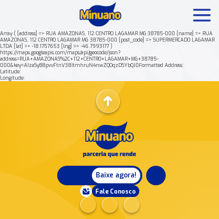
Array ( [address] => RUA AMAZONAS, 112 CENTRO LAGAMAR MG 38785-000 [name] => RUA
AMAZONAS, 112 CENTRO LAGAMAR MG 38785-000 [post_code] => SUPERMERCADO LAGAMAR
LTDA [lat] => -18.1757653 [lng] => -46.7993177 )
Mais buscados:
Produtos
Minuano Rende +
https://maps.googleapis.com/maps/api/geocode/json?
address=RUA+AMAZONAS%2C+112+CENTRO+LAGAMAR+MG+38785-
000&key=AIzaSyB8pvvFtnV38ItmhruN4nwZQOqzDSYbQJ0Formatted Address:
Latitude:
Nossa história
Longitude:
Baixe agora!
Fale Conosco