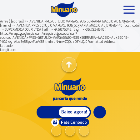
Array ( [address] => AVENIDA PRES GETULIO VARGAS, 935 SERRARIA MACEIO AL 57045-140
[name] => AVENIDA PRES GETULIO VARGAS, 935 SERRARIA MACEIO AL 57045-140 [post_code]
=> SUPERMERCADO JR LTDA [lat] => -9.6076342 [lng] => -35.7234548 )
Mais buscados:
Produtos
Minuano Rende +
https://maps.googleapis.com/maps/api/geocode/json?
address=AVENIDA+PRES+GETULIO+VARGAS%2C+935+SERRARIA+MACEIO+AL+57045-
140&key=AIzaSyB8pvvFtnV38ItmhruN4nwZQOqzDSYbQJ0Formatted Address:
Latitude:
Nossa história
Longitude:
Baixe agora!
Fale Conosco