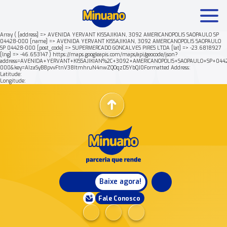
Array ( [address] => AVENIDA YERVANT KISSAJIKIAN, 3092 AMERICANOPOLIS SAOPAULO SP
04428-000 [name] => AVENIDA YERVANT KISSAJIKIAN, 3092 AMERICANOPOLIS SAOPAULO
SP 04428-000 [post_code] => SUPERMERCADO GONCALVES PIRES LTDA [lat] => -23.6818927
Mais buscados:
Produtos
Minuano Rende +
[lng] => -46.653147 ) https://maps.googleapis.com/maps/api/geocode/json?
address=AVENIDA+YERVANT+KISSAJIKIAN%2C+3092+AMERICANOPOLIS+SAOPAULO+SP+044
000&key=AIzaSyB8pvvFtnV38ItmhruN4nwZQOqzDSYbQJ0Formatted Address:
Latitude:
Nossa história
Longitude:
Baixe agora!
Fale Conosco