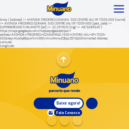
Array ( [address] => AVENIDA FREDERICO OZANAN, 500 CENTRO JAU SP 17205-000 [name]
=> AVENIDA FREDERICO OZANAN, 500 CENTRO JAU SP 17205-000 [post_code] =>
SUPERMERCADO FURLANETTI [lat] => -22.2917633 [lng] => -48.5685645 )
Mais buscados:
Produtos
Minuano Rende +
https://maps.googleapis.com/maps/api/geocode/json?
address=AVENIDA+FREDERICO+OZANAN%2C+500+CENTRO+JAU+SP+17205-
000&key=AIzaSyB8pvvFtnV38ItmhruN4nwZQOqzDSYbQJ0Formatted Address:
Latitude:
Nossa história
Longitude:
Baixe agora!
Fale Conosco