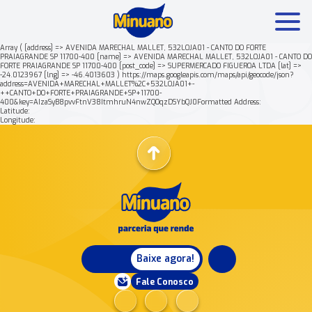
Array ( [address] => AVENIDA MARECHAL MALLET, 532LOJA01 - CANTO DO FORTE
PRAIAGRANDE SP 11700-400 [name] => AVENIDA MARECHAL MALLET, 532LOJA01 - CANTO DO
FORTE PRAIAGRANDE SP 11700-400 [post_code] => SUPERMERCADO FIGUEROA LTDA [lat] =>
Mais buscados:
Produtos
Minuano Rende +
-24.0123967 [lng] => -46.4013603 ) https://maps.googleapis.com/maps/api/geocode/json?
address=AVENIDA+MARECHAL+MALLET%2C+532LOJA01+-
++CANTO+DO+FORTE+PRAIAGRANDE+SP+11700-
400&key=AIzaSyB8pvvFtnV38ItmhruN4nwZQOqzDSYbQJ0Formatted Address:
Nossa história
Latitude:
Longitude:
Baixe agora!
Fale Conosco