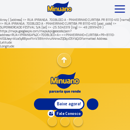
Array ( [address] => RUA IPIRANGA, 700BLOCO A - PINHEIRINHO CURITIBA PR 81110-410 [name]
=> RUA IPIRANGA, 700BLOCO A - PINHEIRINHO CURITIBA PR 81110-410 [post_code] =>
SUPERMERCADO FESTVAL S/A [lat] => -25.5043319 [lng] => -49.2899439 )
Mais buscados:
Produtos
Minuano Rende +
https://maps.googleapis.com/maps/api/geocode/json?
address=RUA+IPIRANGA%2C+700BLOCO+A+-++PINHEIRINHO+CURITIBA+PR+81110-
410&key=AIzaSyB8pvvFtnV38ItmhruN4nwZQOqzDSYbQJ0Formatted Address:
Latitude:
Nossa história
Longitude:
Baixe agora!
Fale Conosco