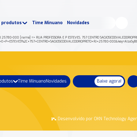
buscados:
Produtos
e produtos
Time Minuano
Novidades
uano Rende +
Nossa história
RJ 25780-000 [name] => RUA PROFESSORA E P ESTEVES, 757 CENTRO SAOJOSEDOVALEDORIOPRET
FESSORA+E+P+ESTEVES%2C+757+CENTRO+SAOJOSEDOVALEDORIOPRETO+RJ+25780-000&key=AIzaS
rodutos
Time Minuano
Novidades
Baixe agora!
Desenvolvido por OKN Technology Age