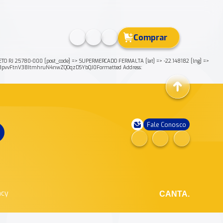
Comprar
O RJ 25780-000 [post_code] => SUPERMERCADO FERMALTA [lat] => -22.148182 [lng] =>
yB8pvvFtnV38ItmhruN4nwZQOqzDSYbQJ0Formatted Address:
Fale Conosco
ncy
CANTA.