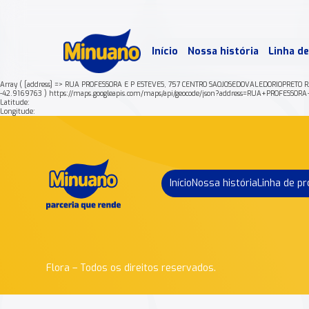
Mais 
Início
Nossa história
Linha d
Min
Array ( [address] => RUA PROFESSORA E P ESTEVES, 757 CENTRO SAOJOSEDOVALEDORIOPRETO 
-42.9169763 ) https://maps.googleapis.com/maps/api/geocode/json?address=RUA+PRO
Latitude:
Longitude:
Início
Nossa história
Linha de p
Flora – Todos os direitos reservados.