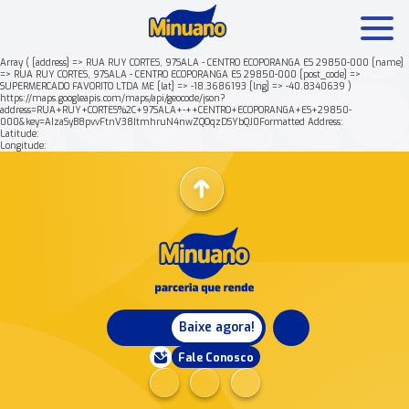
Array ( [address] => RUA RUY CORTES, 97SALA - CENTRO ECOPORANGA ES 29850-000 [name]
=> RUA RUY CORTES, 97SALA - CENTRO ECOPORANGA ES 29850-000 [post_code] =>
SUPERMERCADO FAVORITO LTDA ME [lat] => -18.3686193 [lng] => -40.8340639 )
Mais buscados:
Produtos
Minuano Rende +
https://maps.googleapis.com/maps/api/geocode/json?
address=RUA+RUY+CORTES%2C+97SALA+-++CENTRO+ECOPORANGA+ES+29850-
000&key=AIzaSyB8pvvFtnV38ItmhruN4nwZQOqzDSYbQJ0Formatted Address:
Latitude:
Nossa história
Longitude:
Baixe agora!
Fale Conosco