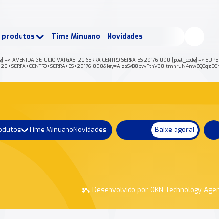
buscados:
Produtos
e produtos
Time Minuano
Novidades
uano Rende +
Nossa história
] => AVENIDA GETULIO VARGAS, 20 SERRA CENTRO SERRA ES 29176-090 [post_code] => SUPERME
S%2C+20+SERRA+CENTRO+SERRA+ES+29176-090&key=AIzaSyB8pvvFtnV38ItmhruN4nwZQOqzDSYb
rodutos
Time Minuano
Novidades
Baixe agora!
Desenvolvido por OKN Technology Age