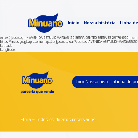
Mais 
Início
Nossa história
Linha d
Min
Array ( [address] => AVENIDA GETULIO VARGAS, 20 SERRA CENTRO SERRA ES 29176-090 [name
https://maps.googleapis.com/maps/api/geocode/json?address=AVENIDA+GETULIO+VARGA
Latitude:
Longitude:
Início
Nossa história
Linha de p
Flora – Todos os direitos reservados.