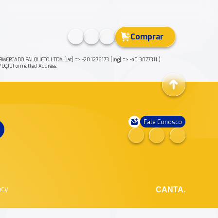
Comprar
RCADO FALQUETO LTDA [lat] => -20.1276173 [lng] => -40.3077311 )
QJ0Formatted Address:
Fale Conosco
ncy
CANTA.