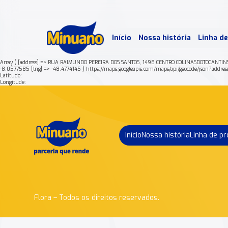
Mais 
Início
Nossa história
Linha d
Min
Array ( [address] => RUA RAIMUNDO PEREIRA DOS SANTOS, 1498 CENTRO COLINASDOTOCANTI
-8.0577585 [lng] => -48.4774145 ) https://maps.googleapis.com/maps/api/geocode/j
Latitude:
Longitude:
Início
Nossa história
Linha de p
Flora – Todos os direitos reservados.