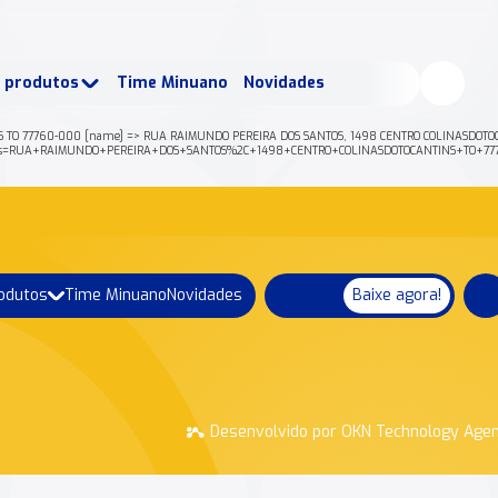
buscados:
Produtos
e produtos
Time Minuano
Novidades
uano Rende +
Nossa história
NS TO 77760-000 [name] => RUA RAIMUNDO PEREIRA DOS SANTOS, 1498 CENTRO COLINASDOTOC
son?address=RUA+RAIMUNDO+PEREIRA+DOS+SANTOS%2C+1498+CENTRO+COLINASDOTOCANTINS+TO+
rodutos
Time Minuano
Novidades
Baixe agora!
Desenvolvido por OKN Technology Age