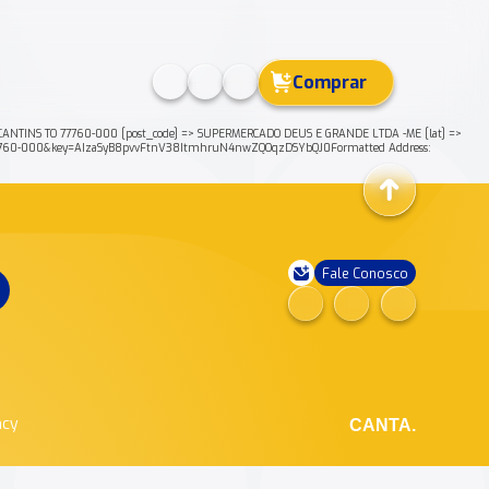
Comprar
ANTINS TO 77760-000 [post_code] => SUPERMERCADO DEUS E GRANDE LTDA -ME [lat] =>
77760-000&key=AIzaSyB8pvvFtnV38ItmhruN4nwZQOqzDSYbQJ0Formatted Address:
Fale Conosco
ncy
CANTA.