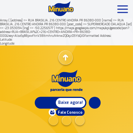
Array ( [address] => RUA BRASILIA, 216 CENTRO ANDIRA PR 86380-000 [name] => RUA
BRASILIA, 216 CENTRO ANDIRA PR 86380-000 [post_code] => SUPERMERCADO DALAQUA [lat]
=> -23.053094 [lng] => -50.2256577 ) https://maps.googleapis.com/maps/api/geocode/json?
Mais buscados:
Produtos
Minuano Rende +
address=RUA+BRASILIA%2C+216+CENTRO+ANDIRA+PR+86380-
000&key=AIzaSyB8pvvFtnV38ItmhruN4nwZQOqzDSYbQJ0Formatted Address:
Latitude:
Longitude:
Nossa história
Baixe agora!
Fale Conosco