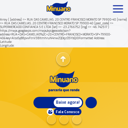
Array ( [address] => RUA DAS CAMELIAS, 20 CENTRO FRANCISCO MORATO SP 79900-40 [name]
=> RUA DAS CAMELIAS, 20 CENTRO FRANCISCO MORATO SP 79900-40 [post_code] =>
SUPERMERCADO CONFIANCA S E LTDA [lat] => -23.2766752 [lng] => -46.742517 )
Mais buscados:
Produtos
Minuano Rende +
https://maps.googleapis.com/maps/api/geocode/json?
address=RUA+DAS+CAMELIAS%2C+20+CENTRO+FRANCISCO+MORATO+SP+79900-
40&key=AIzaSyB8pvvFtnV38ItmhruN4nwZQOqzDSYbQJ0Formatted Address:
Latitude:
Nossa história
Longitude:
Baixe agora!
Fale Conosco