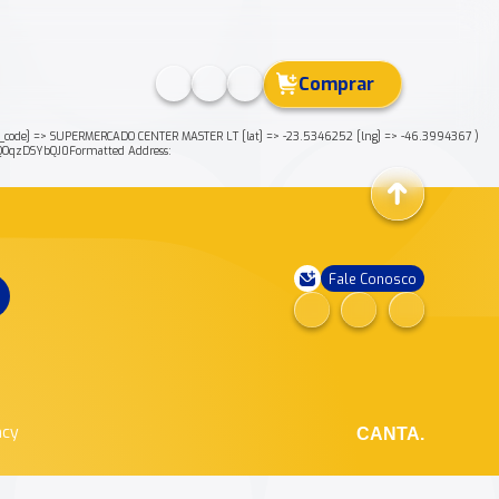
Comprar
ode] => SUPERMERCADO CENTER MASTER LT [lat] => -23.5346252 [lng] => -46.3994367 )
OqzDSYbQJ0Formatted Address:
Fale Conosco
ncy
CANTA.