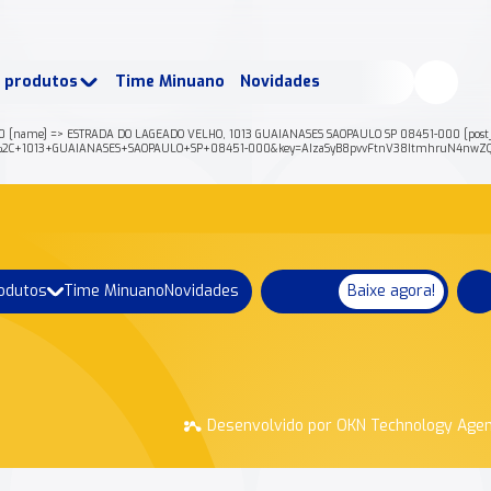
buscados:
Produtos
e produtos
Time Minuano
Novidades
uano Rende +
Nossa história
0 [name] => ESTRADA DO LAGEADO VELHO, 1013 GUAIANASES SAOPAULO SP 08451-000 [post_c
ELHO%2C+1013+GUAIANASES+SAOPAULO+SP+08451-000&key=AIzaSyB8pvvFtnV38ItmhruN4nwZQ
rodutos
Time Minuano
Novidades
Baixe agora!
Desenvolvido por OKN Technology Age