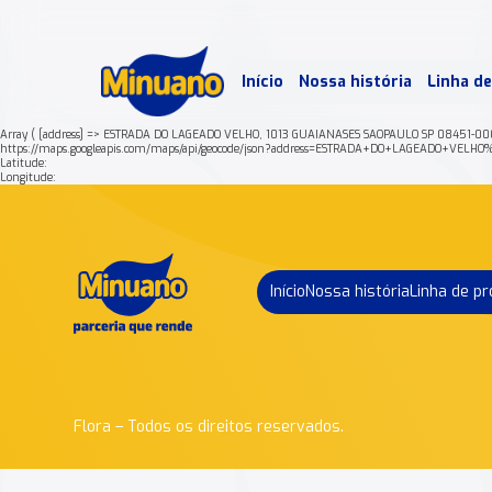
Mais 
Início
Nossa história
Linha d
Min
Array ( [address] => ESTRADA DO LAGEADO VELHO, 1013 GUAIANASES SAOPAULO SP 08451-00
https://maps.googleapis.com/maps/api/geocode/json?address=ESTRADA+DO+LAGEADO+V
Latitude:
Longitude:
Início
Nossa história
Linha de p
Flora – Todos os direitos reservados.