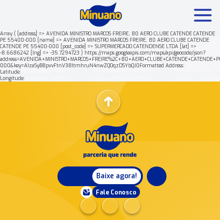
Array ( [address] => AVENIDA MINISTRO MARCOS FREIRE, 80 AERO CLUBE CATENDE CATENDE
PE 55400-000 [name] => AVENIDA MINISTRO MARCOS FREIRE, 80 AERO CLUBE CATENDE
CATENDE PE 55400-000 [post_code] => SUPERMERCADO CATENDENSE LTDA [lat] =>
Mais buscados:
Produtos
Minuano Rende +
-8.6686242 [lng] => -35.7294723 ) https://maps.googleapis.com/maps/api/geocode/json?
address=AVENIDA+MINISTRO+MARCOS+FREIRE%2C+80+AERO+CLUBE+CATENDE+CATENDE+P
000&key=AIzaSyB8pvvFtnV38ItmhruN4nwZQOqzDSYbQJ0Formatted Address:
Latitude:
Nossa história
Longitude:
Baixe agora!
Fale Conosco