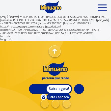
Array ( [address] => RUA RIO TAPEROA, 1146Q JD CAMPOS ELISEOS MARINGA PR 87043-290
[name] => RUA RIO TAPEROA, 1146Q JD CAMPOS ELISEOS MARINGA PR 87043-290 [post_code]
=> SUPERMERCADO BURCI LTDA [lat] => -23.3982661 [lng] => -51.8940653 )
Mais buscados:
Produtos
Minuano Rende +
https://maps.googleapis.com/maps/api/geocode/json?
address=RUA+RIO+TAPEROA%2C+1146Q+JD+CAMPOS+ELISEOS+MARINGA+PR+87043-
290&key=AIzaSyB8pvvFtnV38ItmhruN4nwZQOqzDSYbQJ0Formatted Address:
Latitude:
Nossa história
Longitude:
Baixe agora!
Fale Conosco