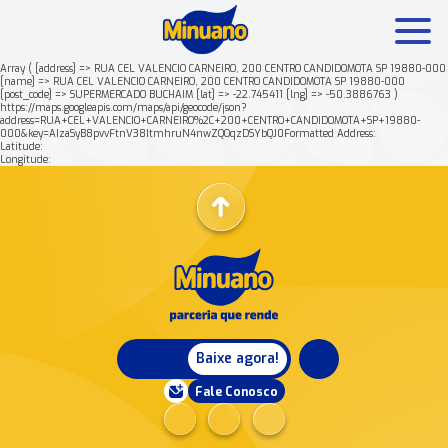
Array ( [address] => RUA CEL VALENCIO CARNEIRO, 200 CENTRO CANDIDOMOTA SP 19880-000
[name] => RUA CEL VALENCIO CARNEIRO, 200 CENTRO CANDIDOMOTA SP 19880-000
[post_code] => SUPERMERCADO BUCHAIM [lat] => -22.745411 [lng] => -50.3886763 )
Mais buscados:
Produtos
Minuano Rende +
https://maps.googleapis.com/maps/api/geocode/json?
address=RUA+CEL+VALENCIO+CARNEIRO%2C+200+CENTRO+CANDIDOMOTA+SP+19880-
000&key=AIzaSyB8pvvFtnV38ItmhruN4nwZQOqzDSYbQJ0Formatted Address:
Latitude:
Nossa história
Longitude:
Baixe agora!
Fale Conosco