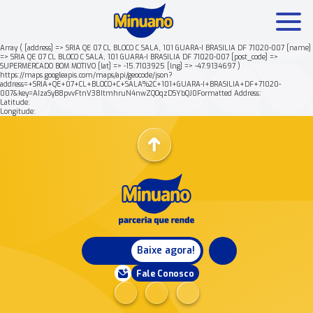
Array ( [address] => SRIA QE 07 CL BLOCO C SALA, 101 GUARA-I BRASILIA DF 71020-007 [name]
=> SRIA QE 07 CL BLOCO C SALA, 101 GUARA-I BRASILIA DF 71020-007 [post_code] =>
SUPERMERCADO BOM MOTIVO [lat] => -15.7103925 [lng] => -47.9134697 )
Mais buscados:
Produtos
Minuano Rende +
https://maps.googleapis.com/maps/api/geocode/json?
address=+SRIA+QE+07+CL+BLOCO+C+SALA%2C+101+GUARA-I+BRASILIA+DF+71020-
007&key=AIzaSyB8pvvFtnV38ItmhruN4nwZQOqzDSYbQJ0Formatted Address:
Latitude:
Nossa história
Longitude:
Baixe agora!
Fale Conosco