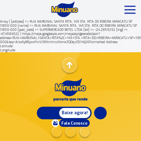
Array ( [address] => RUA MARGINAL SANTA RITA, 149 STA. RITA DO RIBEIRA MIRACATU SP
11850-000 [name] => RUA MARGINAL SANTA RITA, 149 STA. RITA DO RIBEIRA MIRACATU SP
11850-000 [post_code] => SUPERMERCADO BETEL LTDA [lat] => -24.2859292 [lng] =>
Mais buscados:
Produtos
Minuano Rende +
-47.4584522 ) https://maps.googleapis.com/maps/api/geocode/json?
address=RUA+MARGINAL+SANTA+RITA%2C+149+STA.+RITA+DO+RIBEIRA+MIRACATU+SP+118
000&key=AIzaSyB8pvvFtnV38ItmhruN4nwZQOqzDSYbQJ0Formatted Address:
Latitude:
Nossa história
Longitude:
Baixe agora!
Fale Conosco