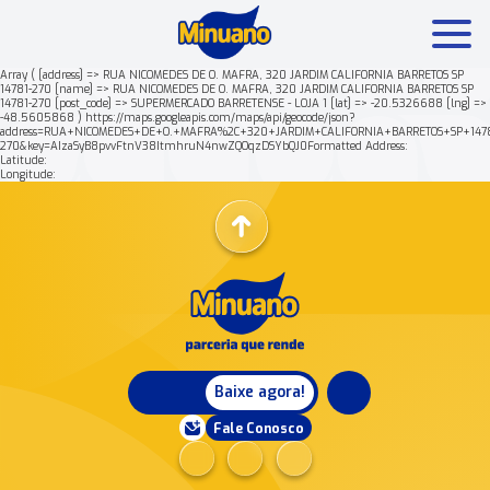
Array ( [address] => RUA NICOMEDES DE O. MAFRA, 320 JARDIM CALIFORNIA BARRETOS SP
14781-270 [name] => RUA NICOMEDES DE O. MAFRA, 320 JARDIM CALIFORNIA BARRETOS SP
14781-270 [post_code] => SUPERMERCADO BARRETENSE - LOJA 1 [lat] => -20.5326688 [lng] =>
Mais buscados:
Produtos
Minuano Rende +
-48.5605868 ) https://maps.googleapis.com/maps/api/geocode/json?
address=RUA+NICOMEDES+DE+O.+MAFRA%2C+320+JARDIM+CALIFORNIA+BARRETOS+SP+1478
270&key=AIzaSyB8pvvFtnV38ItmhruN4nwZQOqzDSYbQJ0Formatted Address:
Latitude:
Nossa história
Longitude:
Baixe agora!
Fale Conosco