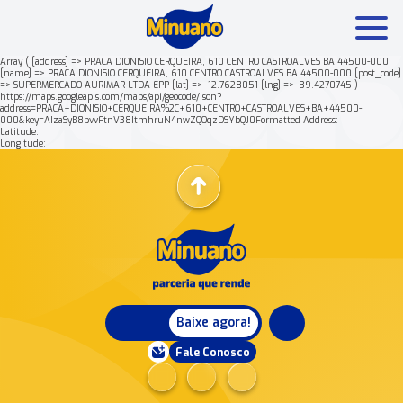
Array ( [address] => PRACA DIONISIO CERQUEIRA, 610 CENTRO CASTROALVES BA 44500-000
[name] => PRACA DIONISIO CERQUEIRA, 610 CENTRO CASTROALVES BA 44500-000 [post_code]
=> SUPERMERCADO AURIMAR LTDA EPP [lat] => -12.7628051 [lng] => -39.4270745 )
Mais buscados:
Produtos
Minuano Rende +
https://maps.googleapis.com/maps/api/geocode/json?
address=PRACA+DIONISIO+CERQUEIRA%2C+610+CENTRO+CASTROALVES+BA+44500-
000&key=AIzaSyB8pvvFtnV38ItmhruN4nwZQOqzDSYbQJ0Formatted Address:
Latitude:
Nossa história
Longitude:
Baixe agora!
Fale Conosco