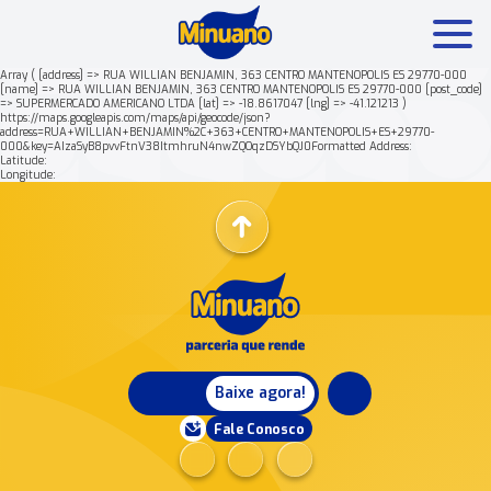
Array ( [address] => RUA WILLIAN BENJAMIN, 363 CENTRO MANTENOPOLIS ES 29770-000
[name] => RUA WILLIAN BENJAMIN, 363 CENTRO MANTENOPOLIS ES 29770-000 [post_code]
=> SUPERMERCADO AMERICANO LTDA [lat] => -18.8617047 [lng] => -41.121213 )
Mais buscados:
Produtos
Minuano Rende +
https://maps.googleapis.com/maps/api/geocode/json?
address=RUA+WILLIAN+BENJAMIN%2C+363+CENTRO+MANTENOPOLIS+ES+29770-
000&key=AIzaSyB8pvvFtnV38ItmhruN4nwZQOqzDSYbQJ0Formatted Address:
Latitude:
Nossa história
Longitude:
Baixe agora!
Fale Conosco