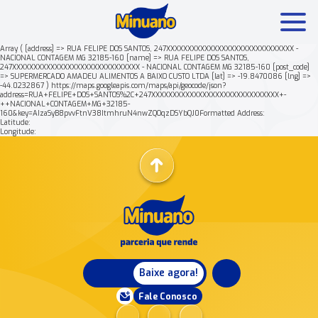
Array ( [address] => RUA FELIPE DOS SANTOS, 247XXXXXXXXXXXXXXXXXXXXXXXXXXXXXX -
NACIONAL CONTAGEM MG 32185-160 [name] => RUA FELIPE DOS SANTOS,
247XXXXXXXXXXXXXXXXXXXXXXXXXXXXXX - NACIONAL CONTAGEM MG 32185-160 [post_code]
Mais buscados:
Produtos
Minuano Rende +
=> SUPERMERCADO AMADEU ALIMENTOS A BAIXO CUSTO LTDA [lat] => -19.8470086 [lng] =>
-44.0232867 ) https://maps.googleapis.com/maps/api/geocode/json?
address=RUA+FELIPE+DOS+SANTOS%2C+247XXXXXXXXXXXXXXXXXXXXXXXXXXXXXX+-
++NACIONAL+CONTAGEM+MG+32185-
Nossa história
160&key=AIzaSyB8pvvFtnV38ItmhruN4nwZQOqzDSYbQJ0Formatted Address:
Latitude:
Longitude:
Baixe agora!
Fale Conosco