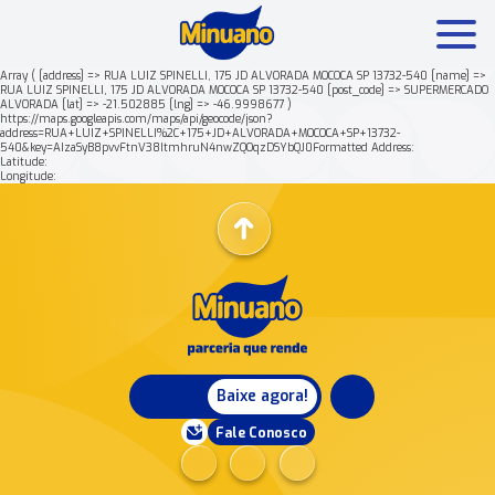
Array ( [address] => RUA LUIZ SPINELLI, 175 JD ALVORADA MOCOCA SP 13732-540 [name] =>
RUA LUIZ SPINELLI, 175 JD ALVORADA MOCOCA SP 13732-540 [post_code] => SUPERMERCADO
ALVORADA [lat] => -21.502885 [lng] => -46.9998677 )
Mais buscados:
Produtos
Minuano Rende +
https://maps.googleapis.com/maps/api/geocode/json?
address=RUA+LUIZ+SPINELLI%2C+175+JD+ALVORADA+MOCOCA+SP+13732-
540&key=AIzaSyB8pvvFtnV38ItmhruN4nwZQOqzDSYbQJ0Formatted Address:
Latitude:
Nossa história
Longitude:
Baixe agora!
Fale Conosco