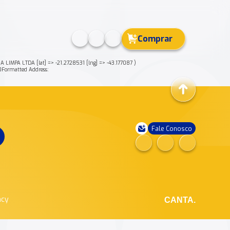
Comprar
PA LTDA [lat] => -21.2728531 [lng] => -43.177087 )
ormatted Address:
Fale Conosco
ncy
CANTA.