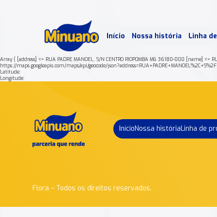
Mais 
Início
Nossa história
Linha d
Min
Array ( [address] => RUA PADRE MANOEL, S/N CENTRO RIOPOMBA MG 36180-000 [name] => RU
https://maps.googleapis.com/maps/api/geocode/json?address=RUA+PADRE+MANOEL%2C+
Latitude:
Longitude:
Início
Nossa história
Linha de p
Flora – Todos os direitos reservados.