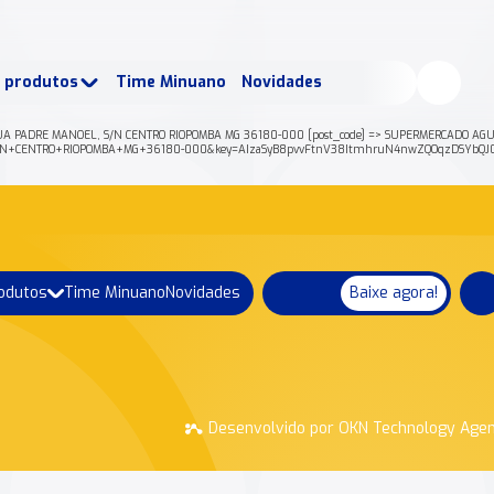
buscados:
Produtos
e produtos
Time Minuano
Novidades
uano Rende +
Nossa história
A PADRE MANOEL, S/N CENTRO RIOPOMBA MG 36180-000 [post_code] => SUPERMERCADO AGUA LIM
S%2FN+CENTRO+RIOPOMBA+MG+36180-000&key=AIzaSyB8pvvFtnV38ItmhruN4nwZQOqzDSYbQJ0F
rodutos
Time Minuano
Novidades
Baixe agora!
Desenvolvido por OKN Technology Age