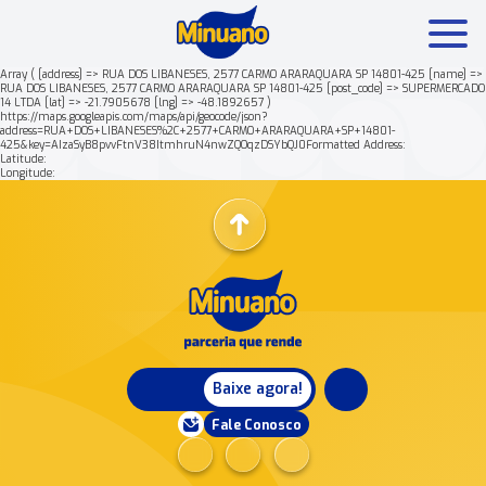
Array ( [address] => RUA DOS LIBANESES, 2577 CARMO ARARAQUARA SP 14801-425 [name] =>
RUA DOS LIBANESES, 2577 CARMO ARARAQUARA SP 14801-425 [post_code] => SUPERMERCADO
14 LTDA [lat] => -21.7905678 [lng] => -48.1892657 )
Mais buscados:
Produtos
Minuano Rende +
https://maps.googleapis.com/maps/api/geocode/json?
address=RUA+DOS+LIBANESES%2C+2577+CARMO+ARARAQUARA+SP+14801-
425&key=AIzaSyB8pvvFtnV38ItmhruN4nwZQOqzDSYbQJ0Formatted Address:
Latitude:
Nossa história
Longitude:
Baixe agora!
Fale Conosco