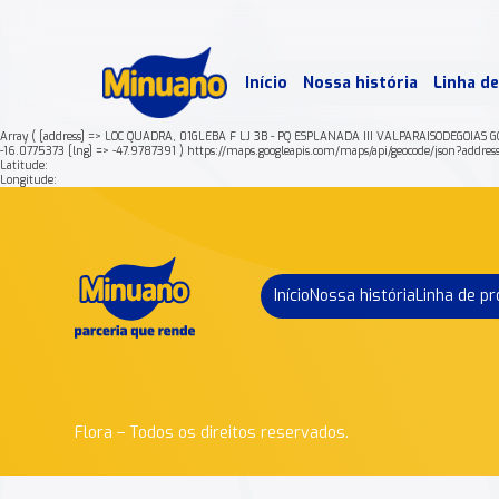
Mais 
Início
Nossa história
Linha d
Min
Array ( [address] => LOC QUADRA, 01GLEBA F LJ 3B - PQ ESPLANADA III VALPARAISODEGOIAS
-16.0775373 [lng] => -47.9787391 ) https://maps.googleapis.com/maps/api/geocode/j
Latitude:
Longitude:
Início
Nossa história
Linha de p
Flora – Todos os direitos reservados.