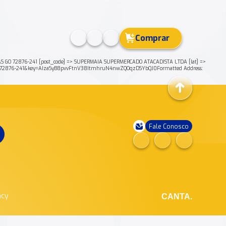
Comprar
AS GO 72876-241 [post_code] => SUPERMAIA SUPERMERCADO ATACADISTA LTDA [lat] =>
GO+72876-241&key=AIzaSyB8pvvFtnV38ItmhruN4nwZQOqzDSYbQJ0Formatted Address:
Fale Conosco
ncy
CANTA.