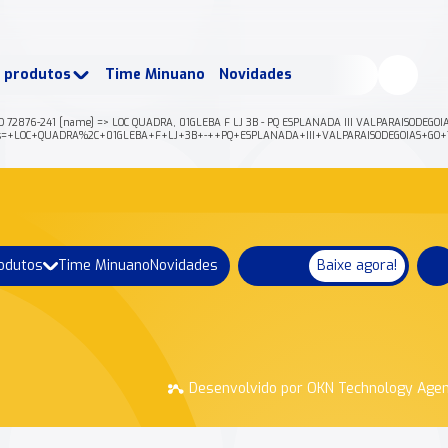
buscados:
Produtos
e produtos
Time Minuano
Novidades
uano Rende +
Nossa história
 GO 72876-241 [name] => LOC QUADRA, 01GLEBA F LJ 3B - PQ ESPLANADA III VALPARAISODEGOI
son?address=+LOC+QUADRA%2C+01GLEBA+F+LJ+3B+-++PQ+ESPLANADA+III+VALPARAISODEGOIAS+
rodutos
Time Minuano
Novidades
Baixe agora!
Desenvolvido por OKN Technology Age