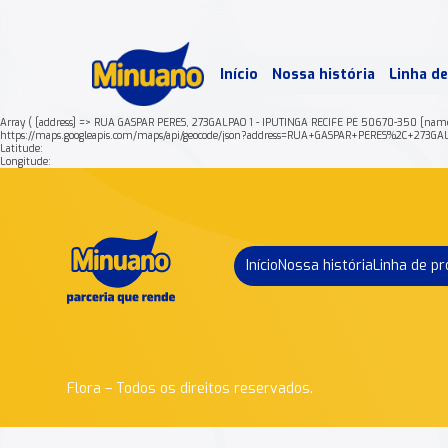
Mais 
Início
Nossa história
Linha d
Min
Array ( [address] => RUA GASPAR PERES, 273GALPAO 1 - IPUTINGA RECIFE PE 50670-350 [nam
https://maps.googleapis.com/maps/api/geocode/json?address=RUA+GASPAR+PERES%2C+2
Latitude:
Longitude:
Início
Nossa história
Linha de p
Flora – Todos os direitos reservados.