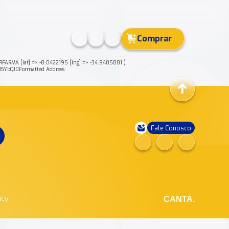
Comprar
FARMA [lat] => -8.0422195 [lng] => -34.9405881 )
SYbQJ0Formatted Address:
Fale Conosco
ncy
CANTA.