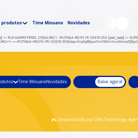
buscados:
Produtos
e produtos
Time Minuano
Novidades
uano Rende +
Nossa história
e] => RUA GASPAR PERES, 273GALPAO 1 - IPUTINGA RECIFE PE 50670-350 [post_code] => SUPER
73GALPAO+1+-++IPUTINGA+RECIFE+PE+50670-350&key=AIzaSyB8pvvFtnV38ItmhruN4nwZQOqzD
rodutos
Time Minuano
Novidades
Baixe agora!
Desenvolvido por OKN Technology Age