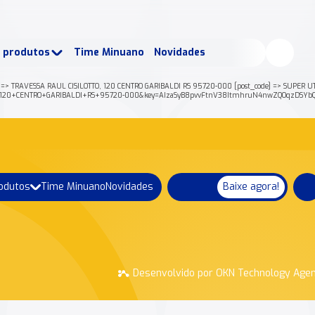
buscados:
Produtos
e produtos
Time Minuano
Novidades
uano Rende +
Nossa história
 => TRAVESSA RAUL CISILOTTO, 120 CENTRO GARIBALDI RS 95720-000 [post_code] => SUPER UT
O%2C+120+CENTRO+GARIBALDI+RS+95720-000&key=AIzaSyB8pvvFtnV38ItmhruN4nwZQOqzDSYbQJ
rodutos
Time Minuano
Novidades
Baixe agora!
Desenvolvido por OKN Technology Age