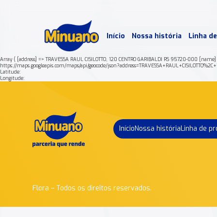
Mais 
Início
Nossa história
Linha d
Min
Array ( [address] => TRAVESSA RAUL CISILOTTO, 120 CENTRO GARIBALDI RS 95720-000 [name]
https://maps.googleapis.com/maps/api/geocode/json?address=TRAVESSA+RAUL+CISILOTT
Latitude:
Longitude:
Início
Nossa história
Linha de p
Flora – Todos os direitos reservados.