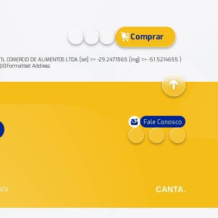
Comprar
IL COMERCIO DE ALIMENTOS LTDA [lat] => -29.2477865 [lng] => -51.5214655 )
0Formatted Address:
Fale Conosco
ncy
CANTA.