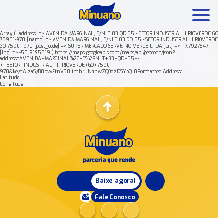
Array ( [address] => AVENIDA MARGINAL, S/NLT 03 QD 05 - SETOR INDUSTRIAL II RIOVERDE GO
75901-970 [name] => AVENIDA MARGINAL, S/NLT 03 QD 05 - SETOR INDUSTRIAL II RIOVERDE
GO 75901-970 [post_code] => SUPER MERCADO SERVE RIO VERDE LTDA [lat] => -17.7927647
Mais buscados:
Produtos
Minuano Rende +
[lng] => -50.9195819 ) https://maps.googleapis.com/maps/api/geocode/json?
address=AVENIDA+MARGINAL%2C+S%2FNLT+03+QD+05+-
++SETOR+INDUSTRIAL+II+RIOVERDE+GO+75901-
970&key=AIzaSyB8pvvFtnV38ItmhruN4nwZQOqzDSYbQJ0Formatted Address:
Nossa história
Latitude:
Longitude:
Baixe agora!
Fale Conosco