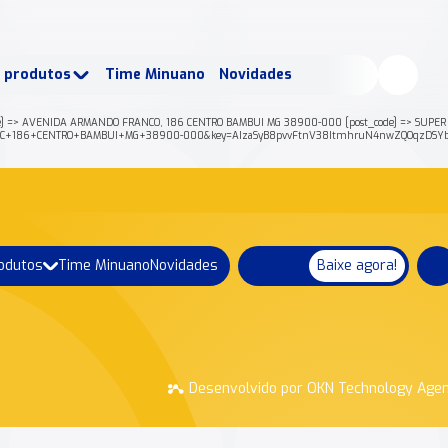
buscados:
Produtos
e produtos
Time Minuano
Novidades
uano Rende +
Nossa história
 => AVENIDA ARMANDO FRANCO, 186 CENTRO BAMBUI MG 38900-000 [post_code] => SUPER ME
CO%2C+186+CENTRO+BAMBUI+MG+38900-000&key=AIzaSyB8pvvFtnV38ItmhruN4nwZQOqzDSYbQ
rodutos
Time Minuano
Novidades
Baixe agora!
Desenvolvido por OKN Technology Age