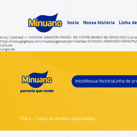
Mais 
Início
Nossa história
Linha d
Min
Array ( [address] => AVENIDA ARMANDO FRANCO, 186 CENTRO BAMBUI MG 38900-000 [name]
https://maps.googleapis.com/maps/api/geocode/json?address=AVENIDA+ARMANDO+FRAN
Latitude:
Longitude:
Início
Nossa história
Linha de p
Flora – Todos os direitos reservados.