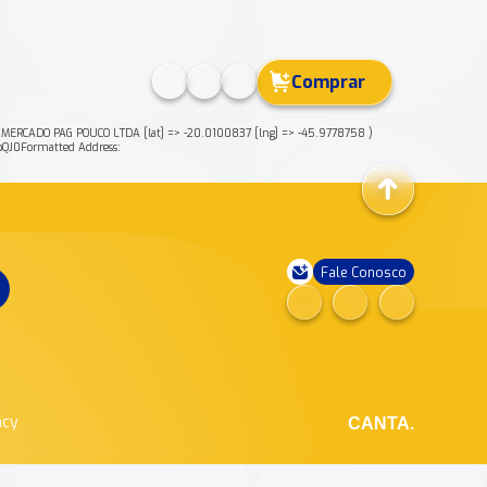
Comprar
RCADO PAG POUCO LTDA [lat] => -20.0100837 [lng] => -45.9778758 )
J0Formatted Address:
Fale Conosco
ncy
CANTA.