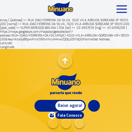
Array ( [address] => RUA JOAO FERREIRA DA SILVA, 1020 VILA ARRUDA SOROCABA SP 18013-
200 [name] => RUA JOAO FERREIRA DA SILVA, 1020 VILA ARRUDA SOROCABA SP 18013-200
[post_code] => SUPER MERCADO MOLINA LTDA [lat] => -23.4957519 [lng] => -47.4398208 )
Mais buscados:
Produtos
Minuano Rende +
https://maps.googleapis.com/maps/api/geocode/json?
address=RUA+JOAO+FERREIRA+DA+SILVA%2C+1020+VILA+ARRUDA+SOROCABA+SP+18013-
200&key=AIzaSyB8pvvFtnV38ItmhruN4nwZQOqzDSYbQJ0Formatted Address:
Latitude:
Nossa história
Longitude:
Baixe agora!
Fale Conosco