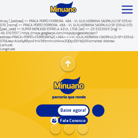
Array ( [address] => PRACA PORTO FERREIRA, 48A - VL GUILHERMINA SAOPAULO SP 03542-
070 [name] => PRACA PORTO FERREIRA, 48A - VL GUILHERMINA SAOPAULO SP 03542-070
[post_code] => SUPER MERCADO ESTRELA AZUL LTDA [lat] => -23.5323069 [lng] =>
Mais buscados:
Produtos
Minuano Rende +
-46.5167397 ) https://maps.googleapis.com/maps/api/geocode/json?
address=PRACA+PORTO+FERREIRA%2C+48A+-++VL+GUILHERMINA+SAOPAULO+SP+03542-
070&key=AIzaSyB8pvvFtnV38ItmhruN4nwZQOqzDSYbQJ0Formatted Address:
Latitude:
Nossa história
Longitude:
Baixe agora!
Fale Conosco