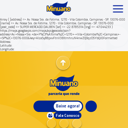
Array ( [address] => Av. Nossa Sra. de Fátima, 1270 - Vila Colombia, Campinas - SP, 13076-000
[name] => Av. Nossa Sra. de Fátima, 1270 - Vila Colombia, Campinas - SP, 13076-000
[post_code] => SUPER MERCADO DALBEN [lat] => -22.8785314 [lng] => -47.044233 )
Mais buscados:
Produtos
Minuano Rende +
https://maps.googleapis.com/maps/api/geocode/json?
address=Av.+Nossa+Sra.+de+F%C3%A1tima%2C+1270+-+Vila+Colombia%2C+Campinas+-
+SP%2C+13076-000&key=AIzaSyB8pvvFtnV38ItmhruN4nwZQOqzDSYbQJ0Formatted
Address:
Nossa história
Latitude:
Longitude:
Baixe agora!
Fale Conosco