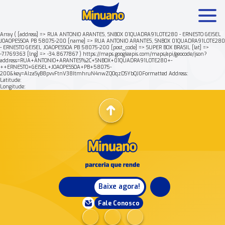
Array ( [address] => RUA ANTONIO ARANTES, SNBOX 01QUADRA91LOTE280 - ERNESTO GEISEL
JOAOPESSOA PB 58075-200 [name] => RUA ANTONIO ARANTES, SNBOX 01QUADRA91LOTE280
- ERNESTO GEISEL JOAOPESSOA PB 58075-200 [post_code] => SUPER BOX BRASIL [lat] =>
Mais buscados:
Produtos
Minuano Rende +
-7.1769363 [lng] => -34.8677867 ) https://maps.googleapis.com/maps/api/geocode/json?
address=RUA+ANTONIO+ARANTES%2C+SNBOX+01QUADRA91LOTE280+-
++ERNESTO+GEISEL+JOAOPESSOA+PB+58075-
200&key=AIzaSyB8pvvFtnV38ItmhruN4nwZQOqzDSYbQJ0Formatted Address:
Nossa história
Latitude:
Longitude:
Baixe agora!
Fale Conosco