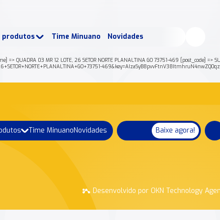
buscados:
Produtos
e produtos
Time Minuano
Novidades
uano Rende +
Nossa história
me] => QUADRA 03 MR 12 LOTE, 26 SETOR NORTE PLANALTINA GO 73751-469 [post_code] => SUP
2C+26+SETOR+NORTE+PLANALTINA+GO+73751-469&key=AIzaSyB8pvvFtnV38ItmhruN4nwZQOqzD
rodutos
Time Minuano
Novidades
Baixe agora!
Desenvolvido por OKN Technology Age