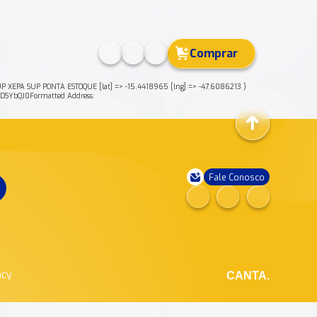
Comprar
 XEPA SUP PONTA ESTOQUE [lat] => -15.4418965 [lng] => -47.6086213 )
SYbQJ0Formatted Address:
Fale Conosco
ncy
CANTA.