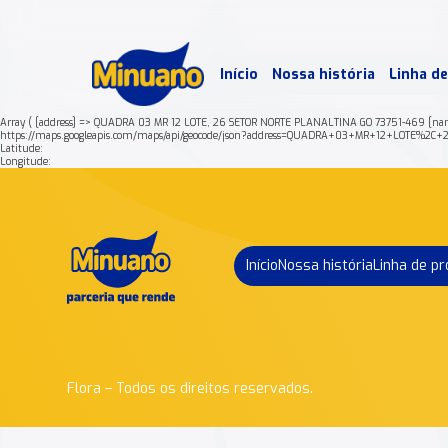
Mais 
Início
Nossa história
Linha d
Min
Array ( [address] => QUADRA 03 MR 12 LOTE, 26 SETOR NORTE PLANALTINA GO 73751-469 [na
https://maps.googleapis.com/maps/api/geocode/json?address=QUADRA+03+MR+12+LOTE%
Latitude:
Longitude:
Início
Nossa história
Linha de p
Flora – Todos os direitos reservados.