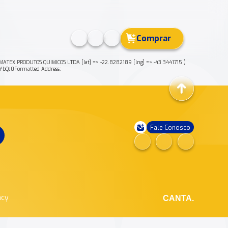
Comprar
ATEX PRODUTOS QUIMICOS LTDA [lat] => -22.8282189 [lng] => -43.3441715 )
bQJ0Formatted Address:
Fale Conosco
ncy
CANTA.