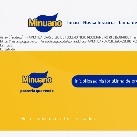
Mais 
Início
Nossa história
Linha d
Min
Array ( [address] => AVENIDA BRASIL, 20.001 COELHO NETO RIODEJANEIRO RJ 21530-000 [na
https://maps.googleapis.com/maps/api/geocode/json?address=AVENIDA+BRASIL%2C+20.0
Latitude:
Longitude:
Início
Nossa história
Linha de p
Flora – Todos os direitos reservados.