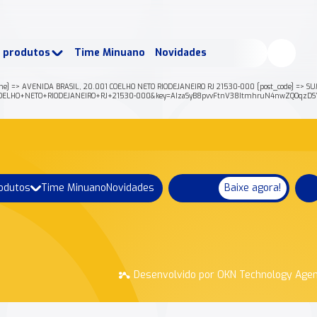
buscados:
Produtos
e produtos
Time Minuano
Novidades
uano Rende +
Nossa história
me] => AVENIDA BRASIL, 20.001 COELHO NETO RIODEJANEIRO RJ 21530-000 [post_code] => SUM
01+COELHO+NETO+RIODEJANEIRO+RJ+21530-000&key=AIzaSyB8pvvFtnV38ItmhruN4nwZQOqzDSY
rodutos
Time Minuano
Novidades
Baixe agora!
Desenvolvido por OKN Technology Age